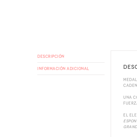
Descripción
Des
Información adicional
Medal
Caden
Una c
fuerz
El el
espon
grand