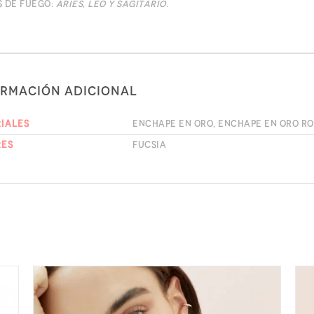
s de fuego:
Aries, Leo y Sagitario.
ormación adicional
iales
Enchape en oro, Enchape en oro r
res
Fucsia