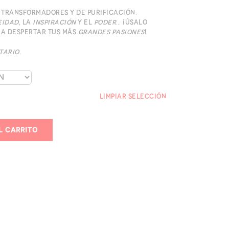
 transformadores y de purificación.
eidad
, la
inspiración
y el
poder
… ¡Úsalo
ra despertar tus más
grandes pasiones
!
tario.
Limpiar Selección
l carrito