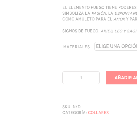
El elemento fuego tiene poderes
Simboliza la
pasión
, la
espontan
como amuleto para el
amor
y pa
Signos de fuego:
Aries, Leo y Sagi
Materiales
Añadir a
Medallones
4
elementos
-
Fuego
SKU:
N/D
cantidad
Categoría:
Collares