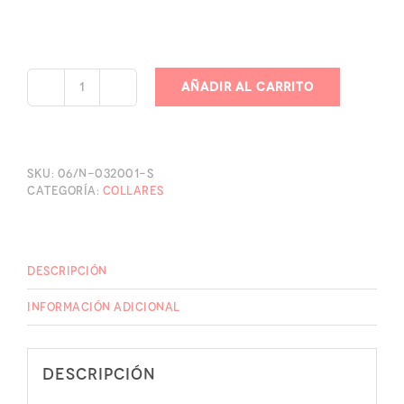
Añadir al carrito
Collar
lariat
rosado
enchape
en
SKU:
06/N-032001-S
rodio
Categoría:
Collares
cantidad
Descripción
Información adicional
Descripción