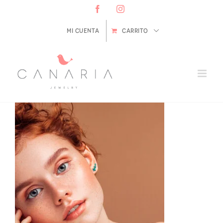
Saltar
Facebook
Instagram
al
contenido
Mi cuenta
CARRITO