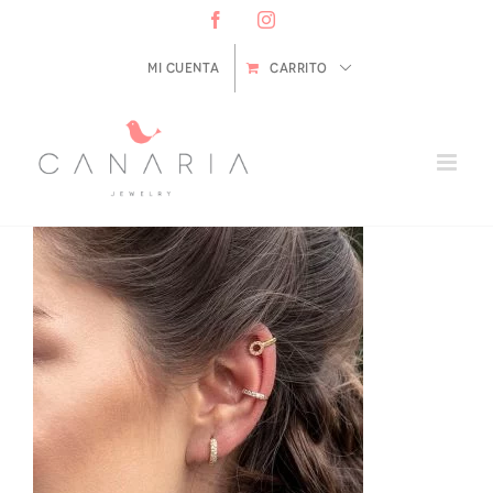
Saltar
Facebook
Instagram
al
contenido
Mi cuenta
CARRITO