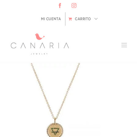
Saltar
Facebook
Instagram
al
contenido
Mi cuenta
CARRITO