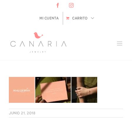
Saltar
Facebook
Instagram
al
contenido
Mi cuenta
CARRITO
junio 21, 2018